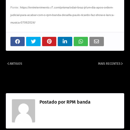
Fonte:
https://entretenimento.r7.com/prisma/odair-braz-jr/um-dia-apos-ordem-
judicial-para-acabar-com-o-rpm-banda-desafia-paulo-ricardo-faz-show-e-lanca-
musica-07062024/
ANTIGOS
MAIS RECENTES
RPM, um novo capítulo de
Detalhes da sentença que proíbe
disputas judiciais e infelizmente
Fernando Deluqui o uso indevido
não será o último.
da marca RPM
Postado por
RPM banda