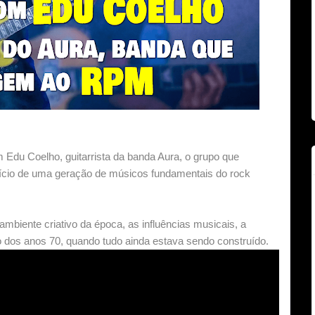
 Edu Coelho, guitarrista da banda Aura, o grupo que
ício de uma geração de músicos fundamentais do rock
mbiente criativo da época, as influências musicais, a
ico dos anos 70, quando tudo ainda estava sendo construído.