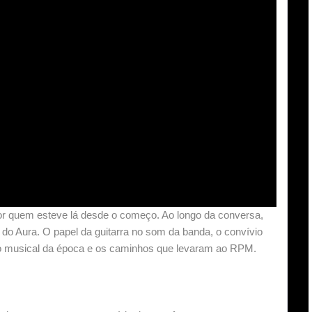
 por quem esteve lá desde o começo. Ao longo da conversa,
 do Aura. O papel da guitarra no som da banda, o convívio
io musical da época e os caminhos que levaram ao RPM.