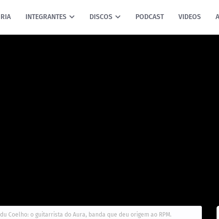
RIA
INTEGRANTES
DISCOS
PODCAST
VIDEOS
Edu Coelho: o guitarrista do Aura, banda que deu origem ao RPM.