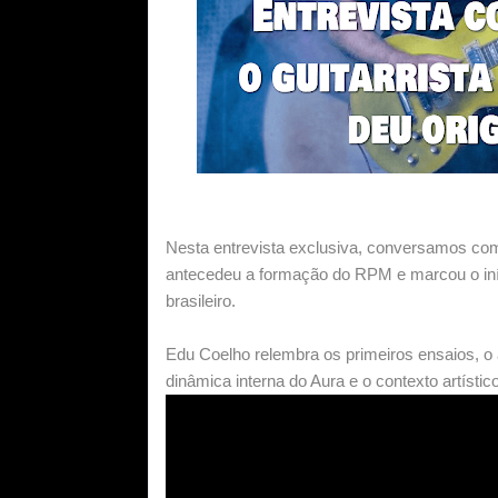
Nesta entrevista exclusiva, conversamos com
antecedeu a formação do RPM e marcou o in
brasileiro.
Edu Coelho relembra os primeiros ensaios, o a
dinâmica interna do Aura e o contexto artíst