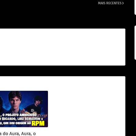
MAIS RECENTES
o a ser
Rádio Pirata – Ao Vivo: 40 anos do disco que mudou a história
do rock brasileiro
a do Aura, Aura, o