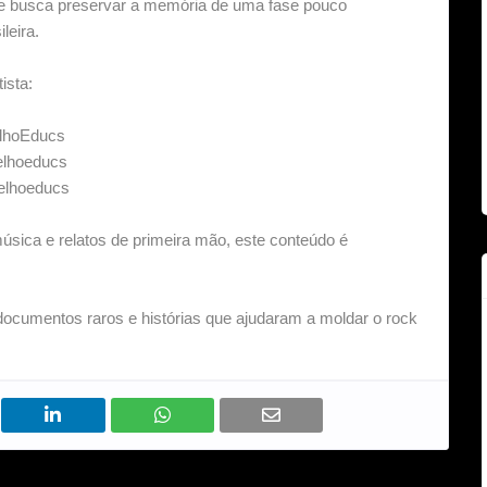
que busca preservar a memória de uma fase pouco
leira.
ista:
elhoEducs
oelhoeducs
oelhoeducs
 música e relatos de primeira mão, este conteúdo é
documentos raros e histórias que ajudaram a moldar o rock