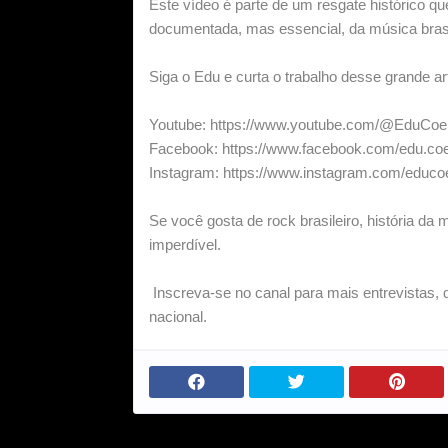
Este vídeo é parte de um resgate histórico 
documentada, mas essencial, da música brasi
Siga o Edu e curta o trabalho desse grande art
Youtube: https://www.youtube.com/@EduCo
Facebook: https://www.facebook.com/edu.c
Instagram: https://www.instagram.com/educ
Se você gosta de rock brasileiro, história da
imperdível.
Inscreva-se no canal para mais entrevistas, 
nacional.