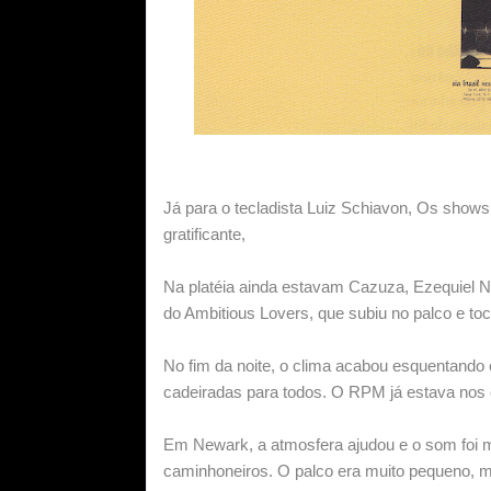
Já para o tecladista Luiz Schiavon, Os shows
gratificante,
Na platéia ainda estavam Cazuza, Ezequiel Ne
do Ambitious Lovers, que subiu no palco e 
No fim da noite, o clima acabou esquentando 
cadeiradas para todos. O RPM já estava nos c
Em Newark, a atmosfera ajudou e o som foi 
caminhoneiros. O palco era muito pequeno, ma