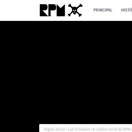
PRINCIPAL
HISTÓ
Página inicial
Luiz Schiavon
A caótica turnê do RPM 