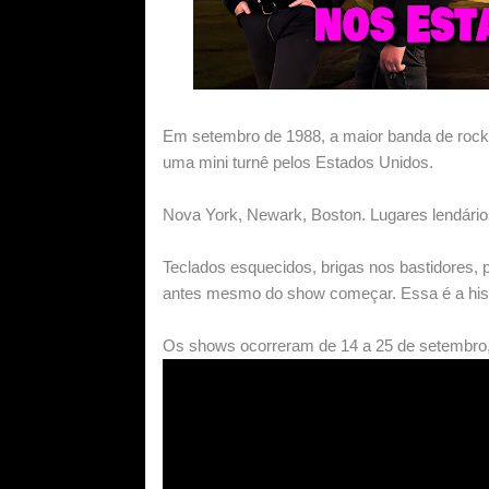
Em setembro de 1988, a maior banda de rock 
uma mini turnê pelos Estados Unidos.
Nova York, Newark, Boston. Lugares lendário
Teclados esquecidos, brigas nos bastidores, p
antes mesmo do show começar. Essa é a hist
Os shows ocorreram de 14 a 25 de setembro