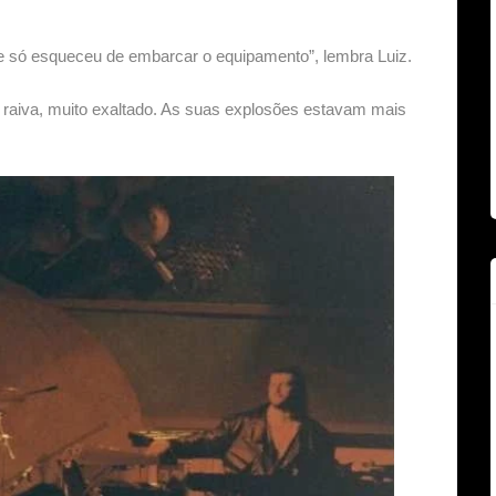
e só esqueceu de embarcar o equipamento”, lembra Luiz.
ta raiva, muito exaltado. As suas explosões estavam mais