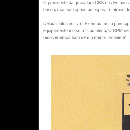
O presidente da gravadora CBS nos Estados U
banda, mas não agüentou esperar o atraso do
Deluqui falou no livro; Ficamos muito preocu
equipamento e o som ficou ótimo, O RPM semp
resolveríamos tudo sem o menor problema”.