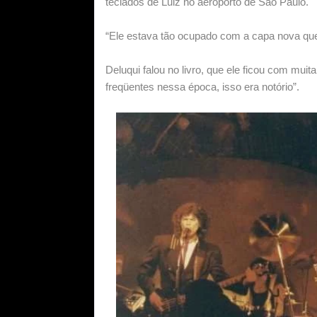
teclados de Luiz no aeroporto de São Paulo.
“Ele estava tão ocupado com a capa nova qu
Deluqui falou no livro, que ele ficou com mui
freqüentes nessa época, isso era notório”.