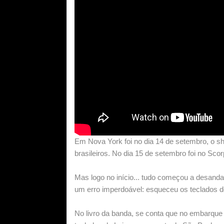
Em Nova York foi no dia 14 de setembro, o sho
brasileiros. No dia 15 de setembro foi no Sco
Mas logo no início... tudo começou a desand
um erro imperdoável: esqueceu os teclados d
No livro da banda, se conta que no embarqu