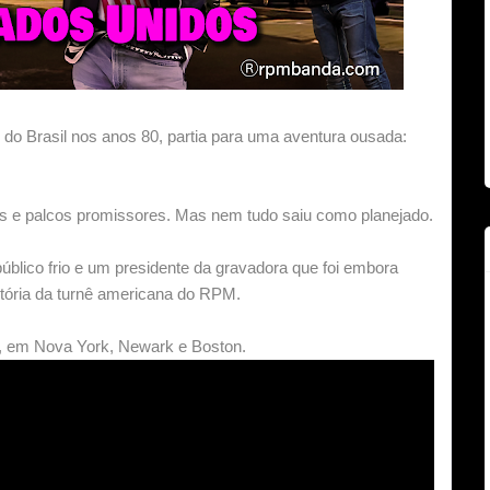
do Brasil nos anos 80, partia para uma aventura ousada:
s e palcos promissores. Mas nem tudo saiu como planejado.
úblico frio e um presidente da gravadora que foi embora
ória da turnê americana do RPM.
, em Nova York, Newark e Boston.