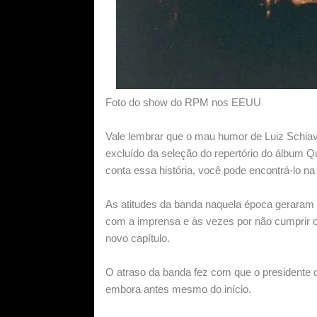
Foto do show do RPM nos EEUU
Vale lembrar que o mau humor de Luiz Schiav
excluído da seleção do repertório do álbum Q
conta essa história, você pode encontrá-lo na
As atitudes da banda naquela época geraram 
com a imprensa e às vezes por não cumprir o
novo capítulo.
O atraso da banda fez com que o presidente d
embora antes mesmo do início.