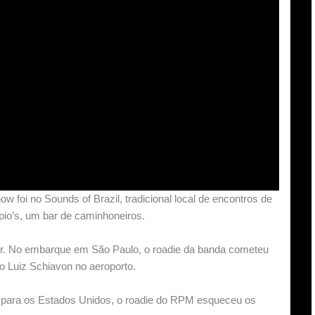
w foi no Sounds of Brazil, tradicional local de encontros de
rpio’s, um bar de caminhoneiros.
ar. No embarque em São Paulo, o roadie da banda cometeu
o Luiz Schiavon no aeroporto.
e para os Estados Unidos, o roadie do RPM esqueceu os