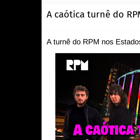
A caótica turnê do RP
A turnê do RPM nos Estado