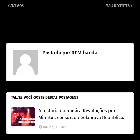
ANTIGOS
MAIS RECENTES
A história da música London
Rpm o legado, a história da banda
London, a musica mais executada
tributo de Fernando Deluqui..
nas rádios do país em 1986 e um
dos grandes sucessos do RPM.
Postado por
RPM banda
TALVEZ VOCÊ GOSTE DESTAS POSTAGENS
A história da música Revoluções por
Minuto , censurada pela nova República.
January 19, 2025