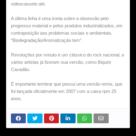
videocassete até.
A última linha é uma ironia sobre a obsessão pelo
progresso material e pelos produtos industrializados, em
contraposição aos problemas sociais e ambientais,
“Biodegradação/Aromatização tem”.
Revoluções por minuto é um clássico do rock nacional, e
vários artistas já fizeram sua versão, como Biquini
Cavadão.
É importante lembrar que possui uma versão remix, que
foi lançada oficialmente em 2007 com a caixa rpm 25
anos.