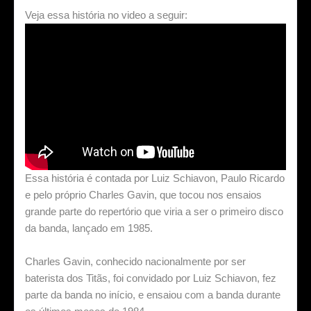
Veja essa história no video a seguir:
Essa história é contada por Luiz Schiavon, Paulo Ricardo
e pelo próprio Charles
Gavin
, que tocou nos ensaios
grande parte do repertório que viria a ser o primeiro disco
da banda, lançado em 1985.
Charles
Gavin
, conhecido nacionalmente por ser
baterista dos Titãs, foi convidado por Luiz Schiavon, fez
parte da banda no início, e ensaiou com a banda durante