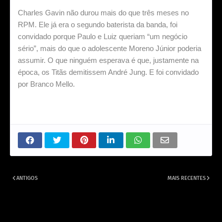
Charles Gavin
não durou mais do que três meses no
RPM. Ele já era o segundo baterista da banda, foi
convidado porque Paulo e Luiz queriam “um negócio
sério”, mais do que o adolescente Moreno Júnior poderia
assumir. O que ninguém esperava é que, justamente na
época, os Titãs demitissem André Jung. E foi convidado
por Branco Mello.
ANTIGOS
MAIS RECENTES
Paulo Ricardo, seus quatro
Havia uma ciumeira muito grande
casamentos e a atualidade das
em relação ao RPM nos anos 80.
ex-esposas.