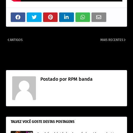
ANTIGOS
MAIS RECENTES
O álbum psicotropicalista do
Marisa De Oliveira viúva se torna
Paulo Ricardo, a continuidade do
a única herdeira de Luiz Schiavon,
RPM em 1991.
fundador da banda RPM
Postado por
RPM banda
TALVEZ VOCÊ GOSTE DESTAS POSTAGENS