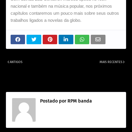
nacional e também na música popular, nos próximos
capítulos contaremos um pouco mais sobre seus outros
trabalhos ligados a novelas da globo.
ANTIGOS
MAIS RECENTES
As reviravoltas na relação entre
A primeira aparição de Luiz
Luiz Schiavon e Paulo Ricardo que
Schiavon na TV em 1983.
marcaram o RPM
Postado por
RPM banda