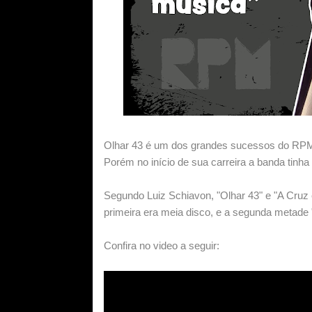
Olhar 43 é um dos grandes sucessos do RPM,
Porém no início de sua carreira a banda tinh
Segundo Luiz Schiavon, "Olhar 43" e "A Cruz
primeira era meia disco, e a segunda metade 
Confira no video a seguir: