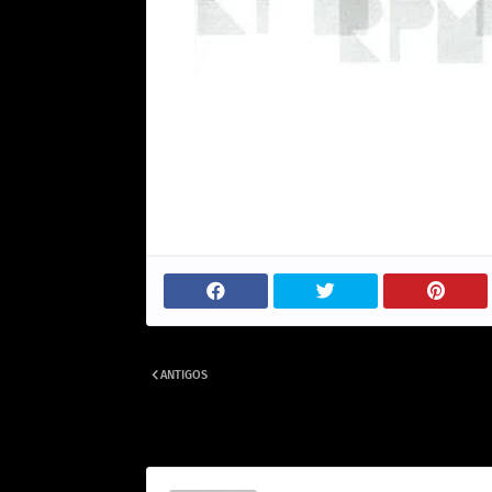
ANTIGOS
O dia que Paulo Ricardo cantou no programa "The voice 
Brasil".