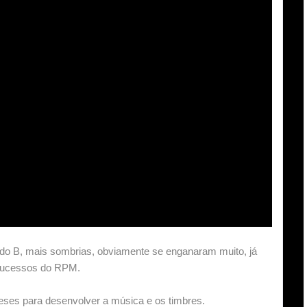
do B, mais sombrias, obviamente se enganaram muito, já
 sucessos do RPM.
eses para desenvolver a música e os timbres.