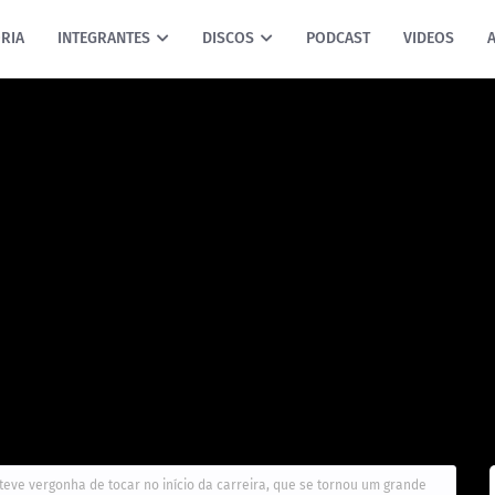
RIA
INTEGRANTES
DISCOS
PODCAST
VIDEOS
eve vergonha de tocar no início da carreira, que se tornou um grande