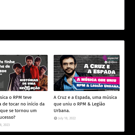
ica o RPM teve
A Cruz e a Espada, uma música
 de tocar no início da
que uniu o RPM & Legião
, que se tornou um
Urbana.
ucesso?
July 18, 2022
8, 2023