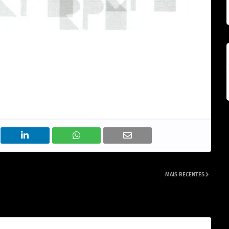
MAIS RECENTES
of
Luiz Schiavon do RPM, a paixão pelos veículos antigos.