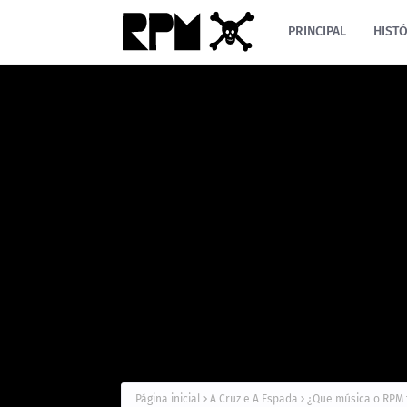
PRINCIPAL
HISTÓ
Página inicial
A Cruz e A Espada
¿Que música o RPM t