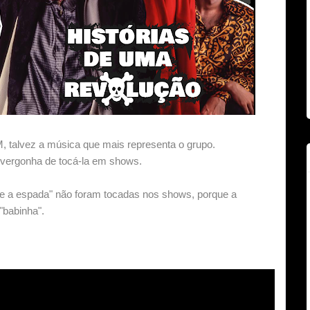
 talvez a música que mais representa o grupo.
a vergonha de tocá-la em shows.
 e a espada" não foram tocadas nos shows, porque a
"babinha".