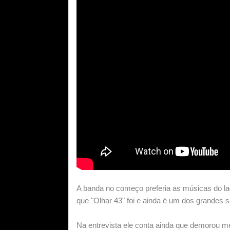
A banda no começo preferia as músicas do la
que "Olhar 43" foi e ainda é um dos grandes
Na entrevista ele conta ainda que demorou m