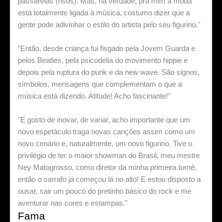
passarelas (risos). Mas, na verdade, pra mim a moda
está totalmente ligada à música, costumo dizer que a
gente pode adivinhar o estilo do artista pelo seu figurino."
"Então, desde criança fui fisgado pela Jovem Guarda e
pelos Beatles, pela psicodelia do movimento hippie e
depois pela ruptura do punk e da new wave. São signos,
símbolos, mensagens que complementam o que a
música está dizendo. Atitude! Acho fascinante!"
"E gosto de inovar, de variar, acho importante que um
novo espetáculo traga novas canções assim como um
novo cenário e, naturalmente, um novo figurino. Tive o
privilégio de ter o maior showman do Brasil, meu mestre
Ney Matogrosso, como diretor da minha primeira turnê,
então o sarrafo já começou lá no alto! E estou disposto a
ousar, sair um pouco do pretinho básico do rock e me
aventurar nas cores e estampas."
Fama