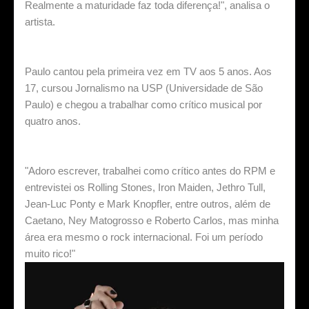
Realmente a maturidade faz toda diferença!", analisa o
artista.
Paulo cantou pela primeira vez em TV aos 5 anos. Aos
17, cursou Jornalismo na USP (Universidade de São
Paulo) e chegou a trabalhar como crítico musical por
quatro anos.
"Adoro escrever, trabalhei como crítico antes do RPM e
entrevistei os Rolling Stones, Iron Maiden, Jethro Tull,
Jean-Luc Ponty e Mark Knopfler, entre outros, além de
Caetano, Ney Matogrosso e Roberto Carlos, mas minha
área era mesmo o rock internacional. Foi um período
muito rico!"