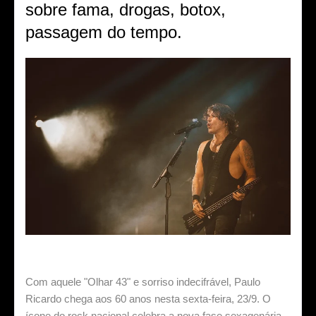
sobre fama, drogas, botox,
passagem do tempo.
Com aquele "Olhar 43" e sorriso indecifrável, Paulo
Ricardo chega aos 60 anos nesta sexta-feira, 23/9. O
ícone do rock nacional celebra a nova fase sexagenária