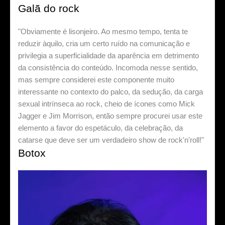
Galã do rock
"Obviamente é lisonjeiro. Ao mesmo tempo, tenta te
reduzir àquilo, cria um certo ruído na comunicação e
privilegia a superficialidade da aparência em detrimento
da consistência do conteúdo. Incomoda nesse sentido,
mas sempre considerei este componente muito
interessante no contexto do palco, da sedução, da carga
sexual intrínseca ao rock, cheio de ícones como Mick
Jagger e Jim Morrison, então sempre procurei usar este
elemento a favor do espetáculo, da celebração, da
catarse que deve ser um verdadeiro show de rock'n'roll!"
Botox