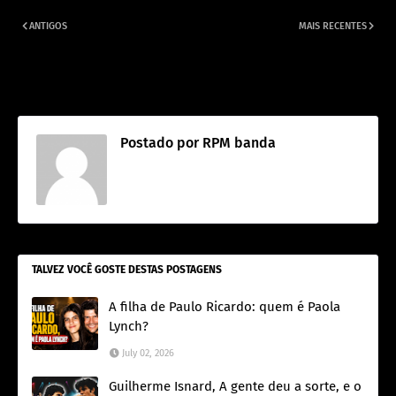
ANTIGOS
MAIS RECENTES
Paulo Ricardo fará show gratuito
Para comemorar os 60 anos de
em Campo Grande, o Rádio Pirata
Paulo Ricardo, listamos os 10
ao Vivo 35 anos.
maiores sucessos
Postado por
RPM banda
TALVEZ VOCÊ GOSTE DESTAS POSTAGENS
A filha de Paulo Ricardo: quem é Paola
Lynch?
July 02, 2026
Guilherme Isnard, A gente deu a sorte, e o