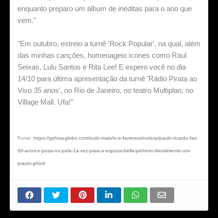
enquanto preparo um álbum de inéditas para o ano que
vem."
"Em outubro, estreio a turnê 'Rock Popular', na qual, além
das minhas canções, homenageio ícones como Raul
Seixas, Lulu Santos e Rita Lee! E espero você no dia
14/10 para última apresentação da turnê 'Rádio Pirata ao
Vivo 35 anos', no Rio de Janeiro, no teatro Multiplan, no
Village Mall. Ufa!"
Fonte:
https://gshow.globo.com/tudo-mais/tv-e-famosos/noticia/paulo-ricardo-faz-
60-anos-e-posa-nu-pela-1a-vez-para-a-esposa-bella-pinheiro-literalmente-um-
prazer.ghtml