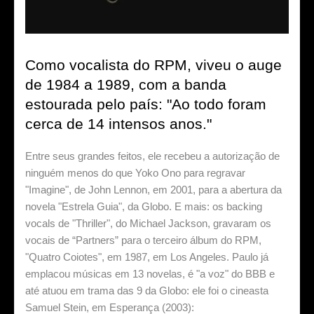
Como vocalista do RPM, viveu o auge
de 1984 a 1989, com a banda
estourada pelo país: "Ao todo foram
cerca de 14 intensos anos."
Entre seus grandes feitos, ele recebeu a autorização de
ninguém menos do que Yoko Ono para regravar
"Imagine", de John Lennon, em 2001, para a abertura da
novela "Estrela Guia", da Globo. E mais: os backing
vocals de "Thriller", do Michael Jackson, gravaram os
vocais de “Partners” para o terceiro álbum do RPM,
"Quatro Coiotes", em 1987, em Los Angeles. Paulo já
emplacou músicas em 13 novelas, é "a voz" do BBB e
até atuou em trama das 9 da Globo: ele foi o cineasta
Samuel Stein, em Esperança (2003):