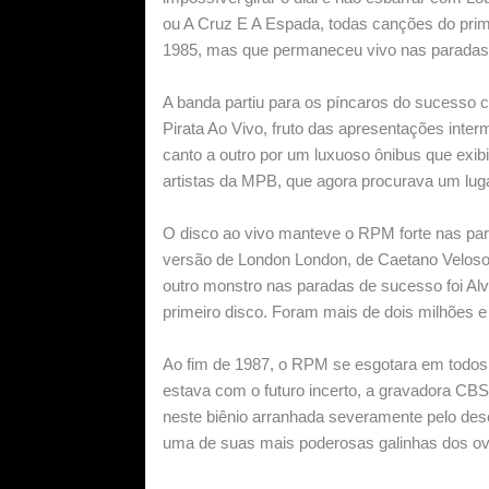
ou A Cruz E A Espada, todas canções do pri
1985, mas que permaneceu vivo nas paradas
A banda partiu para os píncaros do sucesso 
Pirata Ao Vivo, fruto das apresentações inter
canto a outro por um luxuoso ônibus que exib
artistas da MPB, que agora procurava um luga
O disco ao vivo manteve o RPM forte nas par
versão de London London, de Caetano Veloso 
outro monstro nas paradas de sucesso foi Al
primeiro disco. Foram mais de dois milhões e
Ao fim de 1987, o RPM se esgotara em todos 
estava com o futuro incerto, a gravadora CB
neste biênio arranhada severamente pelo d
uma de suas mais poderosas galinhas dos ov