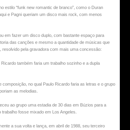
no estilo “funk new romantic de branco”, como o Duran
luqui e Pagni queriam um disco mais rock, com menos
ou em fazer um disco duplo, com bastante espaço para
utoria das canções e mesmo a quantidade de músicas que
e, resolvido pela gravadora com mais uma concessão:
 Ricardo também faria um trabalho sozinho e a dupla
e composição, no qual Paulo Ricardo faria as letras e o grupo
poriam as melodias.
eceu ao grupo uma estadia de 30 dias em Búzios para a
o trabalho fosse mixado em Los Angeles.
ente a sua volta e lança, em abril de 1988, seu terceiro