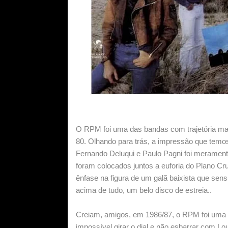
O RPM foi uma das bandas com trajetória ma
80. Olhando para trás, a impressão que temos
Fernando Deluqui e Paulo Pagni foi meramen
foram colocados juntos a euforia do Plano C
ênfase na figura de um galã baixista que sen
acima de tudo, um belo disco de estreia..
Creiam, amigos, em 1986/87, o RPM foi uma f
impossível girar o dial e não esbarrar com L