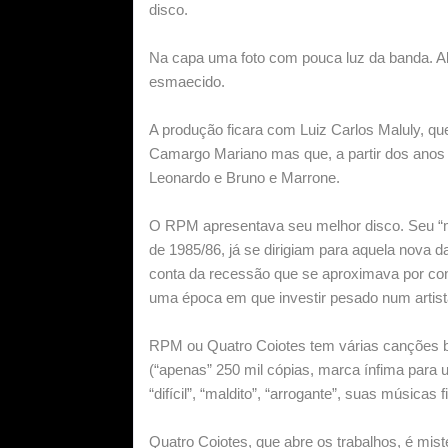
disco.
Na capa uma foto com pouca luz da banda. A
esmaecido.
A produção ficara com Luiz Carlos Maluly, qu
Camargo Mariano mas que, a partir dos anos 
Leonardo e Bruno e Marrone.
O RPM apresentava seu melhor disco. Seu “m
de 1985/86, já se dirigiam para aquela nova 
conta da recessão que se aproximava por cont
uma época em que investir pesado num artista
RPM ou Quatro Coiotes tem várias canções bo
(“apenas” 250 mil cópias, marca ínfima para
“difícil”, “maldito”, “arrogante”, suas música
Quatro Coiotes, que abre os trabalhos, é mis