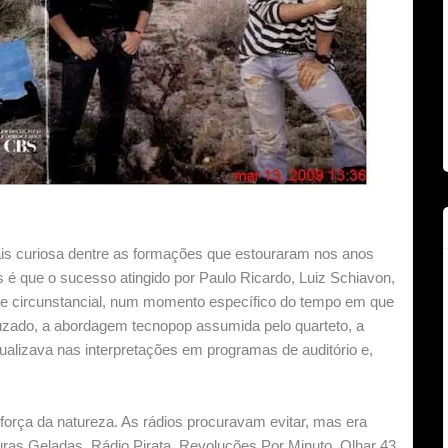
is curiosa dentre as formações que estouraram nos anos
 é que o sucesso atingido por Paulo Ricardo, Luiz Schiavon,
te circunstancial, num momento específico do tempo em que
ruzado, a abordagem tecnopop assumida pelo quarteto, a
sualizava nas interpretações em programas de auditório e,
orça da natureza. As rádios procuravam evitar, mas era
ouras Geladas, Rádio Pirata, Revoluções Por Minuto, Olhar 43