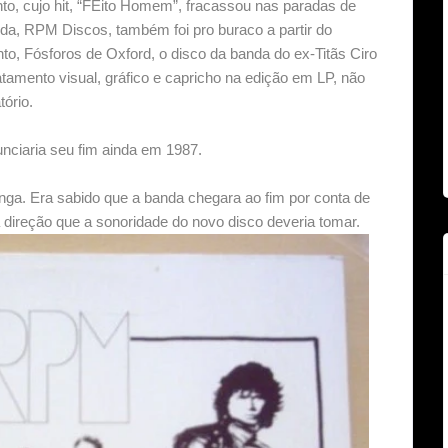
, cujo hit, “FEito Homem”, fracassou nas paradas de
nda, RPM Discos, também foi pro buraco a partir do
o, Fósforos de Oxford, o disco da banda do ex-Titãs Ciro
tamento visual, gráfico e capricho na edição em LP, não
tório.
nciaria seu fim ainda em 1987.
ga. Era sabido que a banda chegara ao fim por conta de
a direção que a sonoridade do novo disco deveria tomar.