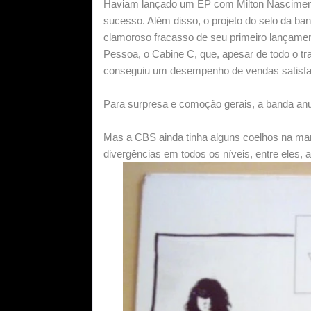
Haviam lançado um EP com Milton Nascimento
sucesso. Além disso, o projeto do selo da ba
clamoroso fracasso de seu primeiro lançament
Pessoa, o Cabine C, que, apesar de todo o tra
conseguiu um desempenho de vendas satisfa
Para surpresa e comoção gerais, a banda anu
Mas a CBS ainda tinha alguns coelhos na man
divergências em todos os níveis, entre eles, 