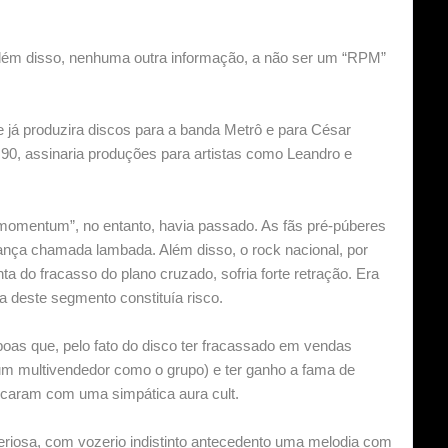
lém disso, nenhuma outra informação, a não ser um “RPM”
e já produzira discos para a banda Metrô e para César
90, assinaria produções para artistas como Leandro e
omentum”, no entanto, havia passado. As fãs pré-púberes
dança chamada lambada. Além disso, o rock nacional, por
a do fracasso do plano cruzado, sofria forte retração. Era
 deste segmento constituía risco.
as que, pelo fato do disco ter fracassado em vendas
 um multivendedor como o grupo) e ter ganho a fama de
s ficaram com uma simpática aura cult.
teriosa, com vozerio indistinto antecedento uma melodia com