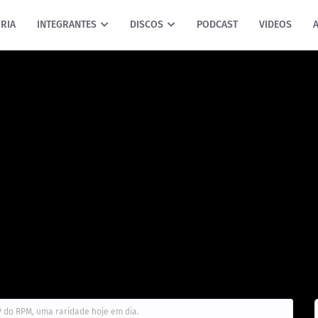
RIA
INTEGRANTES
DISCOS
PODCAST
VIDEOS
LP do RPM, uma raridade hoje em dia.