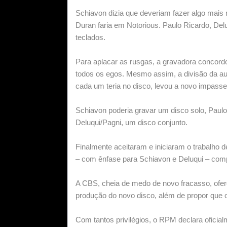
Schiavon dizia que deveriam fazer algo mais 
Duran faria em Notorious. Paulo Ricardo, De
teclados.
Para aplacar as rusgas, a gravadora concord
todos os egos. Mesmo assim, a divisão da a
cada um teria no disco, levou a novo impass
Schiavon poderia gravar um disco solo, Paulo
Deluqui/Pagni, um disco conjunto.
Finalmente aceitaram e iniciaram o trabalho d
– com ênfase para Schiavon e Deluqui – com
A CBS, cheia de medo de novo fracasso, ofer
produção do novo disco, além de propor que 
Com tantos privilégios, o RPM declara oficialm