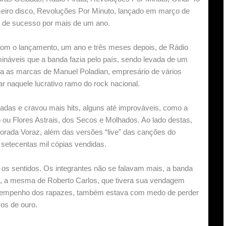
meiro disco, Revoluções Por Minuto, lançado em março de
 de sucesso por mais de um ano.
com o lançamento, um ano e três meses depois, de Rádio
mináveis que a banda fazia pelo país, sendo levada de um
ia as marcas de Manuel Poladian, empresário de vários
r naquele lucrativo ramo do rock nacional.
adas e cravou mais hits, alguns até improváveis, como a
ou Flores Astrais, dos Secos e Molhados. Ao lado destas,
vorada Voraz, além das versões “live” das canções do
 setecentas mil cópias vendidas.
os sentidos. Os integrantes não se falavam mais, a banda
S, a mesma de Roberto Carlos, que tivera sua vendagem
esempenho dos rapazes, também estava com medo de perder
os de ouro.