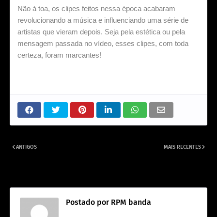
Não à toa, os clipes feitos nessa época acabaram
revolucionando a música e influenciando uma série de
artistas que vieram depois. Seja pela estética ou pela
mensagem passada no vídeo, esses clipes, com toda
certeza, foram marcantes!
ANTIGOS
MAIS RECENTES
RPM faz show em São Carlos e
levanta a galera.
Postado por
RPM banda